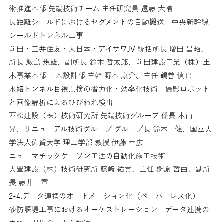
術推進本部 先端技術チーム 主任研究員 遠藤 大輔
長距離シールドにおけるセグメントの自動搬送 中央新幹線
シールドトンネル工事
前田・三井住友・大日本・アイサワJV 統括所長 増田 昌昭、
所長 飯島 規雄、副所長 鈴木 哲太郎、前田建設工業（株）土
木事業本部 土木設計部 主幹 野本 康介、主任 鶴巻 慎也
水路トンネル目視点検の省力化・効率化技術 撮影ロボット
と画像解析によるひびわれ検出
西松建設（株）技術研究所 先端技術グループ 係長 本山
昇、リニューアル技術グループ グループ長 鈴木 健、国立大
学法人佐賀大学 理工学部 教授 伊藤 幸広
ニューマチックケーソン工法の自動化施工技術
大豊建設（株）技術研究所 藤﨑 祐貴、主任 榊原 哲由、副所
長 藤井 宣
2-4.データ連携のオートメーション化（ペーパーレス化）
砂防堰堤工事におけるオーケストレーション データ連携の