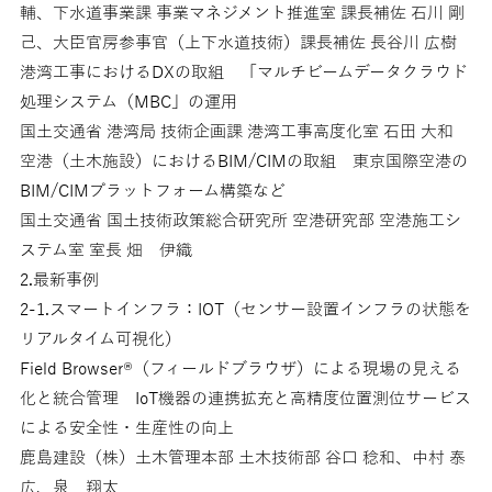
輔、下水道事業課 事業マネジメント推進室 課長補佐 石川 剛
己、大臣官房参事官（上下水道技術）課長補佐 長谷川 広樹
港湾工事におけるDXの取組 「マルチビームデータクラウド
処理システム（MBC」の運用
国土交通省 港湾局 技術企画課 港湾工事高度化室 石田 大和
空港（土木施設）におけるBIM/CIMの取組 東京国際空港の
BIM/CIMプラットフォーム構築など
国土交通省 国土技術政策総合研究所 空港研究部 空港施工シ
ステム室 室長 畑 伊織
2.最新事例
2-1.スマートインフラ：IOT（センサー設置インフラの状態を
リアルタイム可視化）
Field Browser®（フィールドブラウザ）による現場の見える
化と統合管理 IoT機器の連携拡充と高精度位置測位サービス
による安全性・生産性の向上
鹿島建設（株）土木管理本部 土木技術部 谷口 稔和、中村 泰
広、泉 翔太