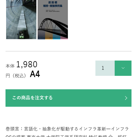
1,980
本体
A4
円（税込）
この商品を注文する
巻頭言：言語化・抽象化が駆動するインフラ革新―インフラ