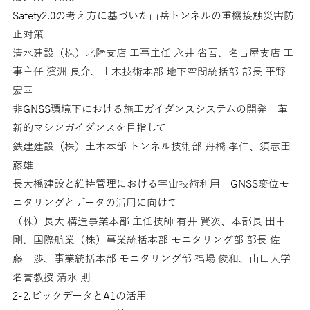
Safety2.0の考え方に基づいた山岳トンネルの重機接触災害防
止対策
清水建設（株）北陸支店 工事主任 永井 省吾、名古屋支店 工
事主任 濱洲 良介、土木技術本部 地下空間統括部 部長 平野
宏幸
非GNSS環境下における施工ガイダンスシステムの開発 革
新的マシンガイダンスを目指して
鉄建建設（株）土木本部 トンネル技術部 舟橋 孝仁、須志田
藤雄
長大橋建設と維持管理における宇宙技術利用 GNSS変位モ
ニタリングとデータの活用に向けて
（株）長大 構造事業本部 主任技師 有井 賢次、本部長 田中
剛、国際航業（株）事業統括本部 モニタリング部 部長 佐
藤 渉、事業統括本部 モニタリング部 福場 俊和、山口大学
名誉教授 清水 則一
2-2.ビックデータとA1の活用