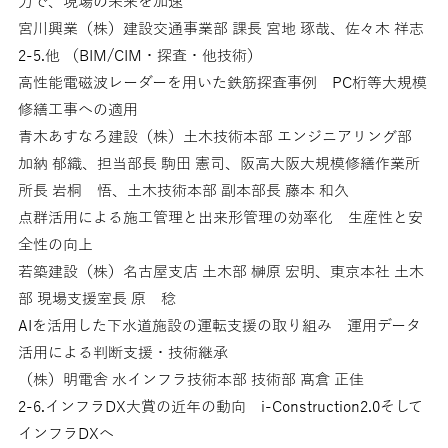
力で、現場の未来を加速
宮川興業（株）建設交通事業部 課長 宮地 琢哉、佐々木 祥志
2-5.他 （BIM/CIM・探査・他技術）
高性能電磁波レーダーを用いた鉄筋探査事例 PC桁等大規模
修繕工事への適用
青木あすなろ建設（株）土木技術本部 エンジニアリング部
加納 郁織、担当部長 駒田 憲司、阪高大阪大規模修繕作業所
所長 岩桐 悟、土木技術本部 副本部長 藤本 和久
点群活用による施工管理と出来形管理の効率化 生産性と安
全性の向上
若築建設（株）名古屋支店 土木部 榊原 宏明、東京本社 土木
部 現場支援室長 原 稔
AIを活用した下水道施設の運転支援の取り組み 運用データ
活用による判断支援・技術継承
（株）明電舎 水インフラ技術本部 技術部 髙倉 正佳
2-6.インフラDX大賞の近年の動向 i-Construction2.0そして
インフラDXへ