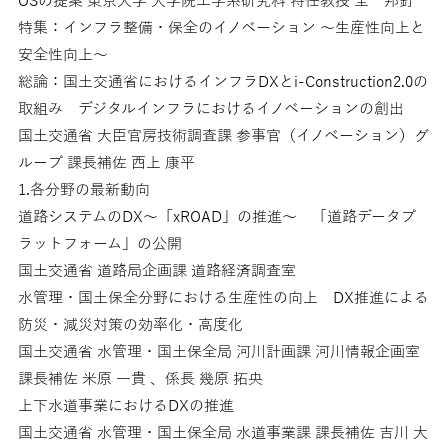
OSの提案 東京大学 大学院工学系研究科 特任教授 全 邦釘
特集：インフラ整備・保全のイノベーション 〜生産性向上と
安全性向上〜
総論：国土交通省におけるインフラDXとi-Construction2.0の
取組み デジタルインフラにおけるイノベーションの創出
国土交通省 大臣官房技術調査課 参事官（イノベーション）グ
ループ 課長補佐 西上 康平
1.各分野の最新動向
道路システムのDX〜「xROAD」の推進〜 「道路データプ
ラットフォーム」の公開
国土交通省 道路局企画課 道路経済調査室
水管理・国土保全分野における生産性の向上 DX推進による
防災・減災対策の効率化・高度化
国土交通省 水管理・国土保全局 河川計画課 河川情報企画室
課長補佐 米原 一貴 、係長 幾原 拓央
上下水道事業におけるDXの推進
国土交通省 水管理・国土保全局 水道事業課 課長補佐 吉川 大