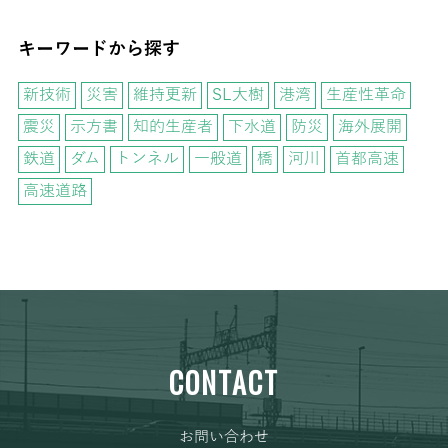
キーワードから探す
新技術
災害
維持更新
SL大樹
港湾
生産性革命
震災
示方書
知的生産者
下水道
防災
海外展開
鉄道
ダム
トンネル
一般道
橋
河川
首都高速
高速道路
CONTACT
お問い合わせ