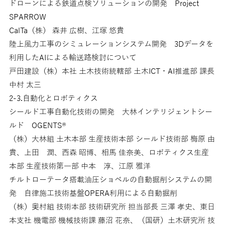
ドローンによる鉄道点検ソリューションの開発 Project
SPARROW
CalTa（株） 森井 広樹、江塚 悠貴
陸上風力工事のシミュレーションシステム開発 3Dデータを
利用したAIによる輸送路検討について
戸田建設（株）本社 土木技術統轄部 土木ICT・AI推進部 課長
中村 太三
2-3.自動化とロボティクス
シールド工事自動化技術の開発 大林インテリジェントシー
ルド OGENTS®
（株）大林組 土木本部 生産技術本部 シールド技術部 梅原 由
貴、上田 潤、西森 昭博、相馬 佳奈美、ロボティクス生産
本部 生産技術第一部 中本 淳、江原 雅洋
チルトローテータ搭載油圧ショベルの自動掘削システムの開
発 自律施工技術基盤OPERA利用による自動掘削
（株）奥村組 技術本部 技術研究所 担当部長 三澤 孝史、東日
本支社 機電部 機械技術課 藤沼 花奈、（国研）土木研究所 技