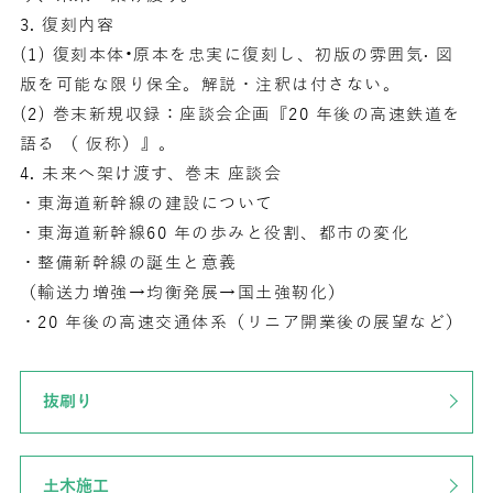
3. 復刻内容
(1) 復刻本体•原本を忠実に復刻し、初版の雰囲気· 図
版を可能な限り保全。解説・注釈は付さない。
(2) 巻末新規収録：座談会企画『20 年後の高速鉄道を
語る （ 仮称）』。
4. 未来へ架け渡す、巻末 座談会
・東海道新幹線の建設について
・東海道新幹線60 年の歩みと役割、都市の変化
・整備新幹線の誕生と意義
（輸送力増強→均衡発展→国土強靭化）
・20 年後の高速交通体系（リニア開業後の展望など）
抜刷り
土木施工