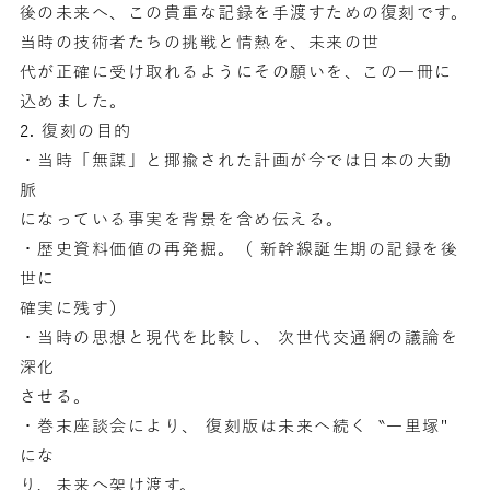
後の未来へ、この貴重な記録を手渡すための復刻です。
当時の技術者たちの挑戦と情熱を、未来の世
代が正確に受け取れるようにその願いを、この一冊に
込めました。
2. 復刻の目的
・当時「無謀」と揶揄された計画が今では日本の大動
脈
になっている事実を背景を含め伝える。
・歴史資料価値の再発掘。（ 新幹線誕生期の記録を後
世に
確実に残す）
・当時の思想と現代を比較し、 次世代交通網の議論を
深化
させる。
・巻末座談会により、 復刻版は未来へ続く‶一里塚"
にな
り、未来へ架け渡す。