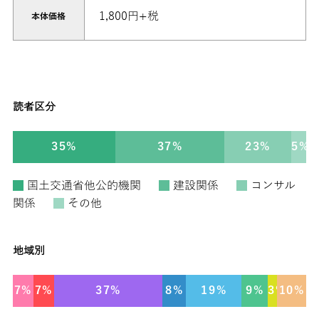
1,800円+税
本体価格
読者区分
35%
37%
23%
5%
国土交通省他公的機関
建設関係
コンサル
関係
その他
地域別
7%
7%
37%
8%
19%
9%
3%
10%