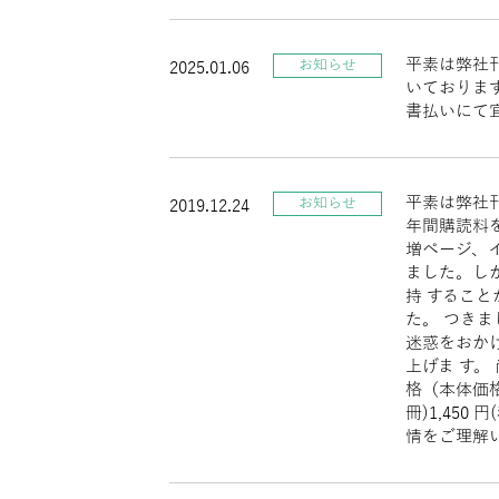
平素は弊社
お知らせ
2025.01.06
いておりま
書払いにて
平素は弊社
お知らせ
2019.12.24
年間購読料
増ページ、
ました。し
持 するこ
た。 つきま
迷惑をおか
上げま す。
格（本体価格：
冊)1,450
情をご理解