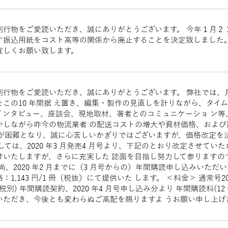
刊⾏物をご愛読いただき、誠にありがとうございます。 今年１月２
す振込用紙をコスト高等の関係から廃止することを決定致しました。
宜しくお願い致します。
刊⾏物をご愛読いただき、誠にありがとうございます。 弊社では、
をこの10 年間据 え置き、編集・製作の⾒直しを計りながら、タイ
インタビュー、座談会、現地取材、著者とのコミュニケーショ ン等
かしながら昨今の物流業者 の配送コストの増⼤や資材価格、およ
とが困難となり、誠に⼼苦しいかぎりではございますが、価格改定を
しては、2020 年3 ⽉発売4 ⽉号より、下記のとおり改定させて
けいたしますが、さらに充実した 誌⾯を⽬指し努⼒して参りますの
 尚、2020 年2 ⽉までに（3 ⽉号からの）年間購読申し込みいただ
1,143 円/1 冊（税抜）にて提供いた します。 ＜料⾦＞ 通常号2020
 円(税別) 年間購読契約、2020 年4 ⽉号申し込み分より 年間購読料(12 
いただき、今後とも変わらぬご⾼配を賜りますよ うお願い申し上げ