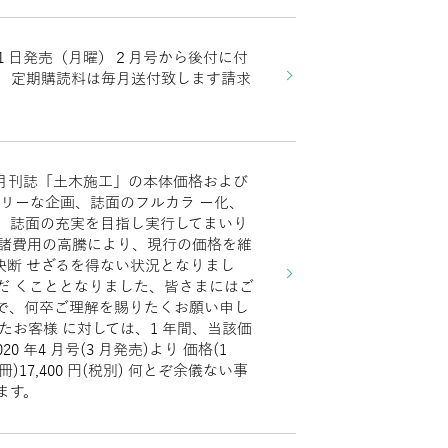
１日発売（月曜）２月号から後付に付
 定期購読料は毎月送付致します請求
⽉刊誌「⼟⽊施⼯」の本体価格および
ムリーな企画、誌⾯のフルカラ ー化、
、誌⾯の充実を⽬指し実⾏してまいり
び諸費⽤の⾼騰により、現⾏の価格を維
決断 せざるを得ない状況となりまし
いただ くこととなりました、皆さまにはご
で、何卒ご理解を賜りたくお願い申し
いたお客様 に対しては、1 年間、当該価
 年4 ⽉号(3 ⽉発売)より 価格(1
冊)17,400 円(税別) 何とぞ余儀ない事
ます。