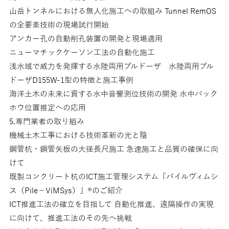
山岳トンネルにおける無人化施工への取組み Tunnel RemOS
の全要素技術の現場試行開始
アンカー孔の自動削孔装置の開発と現場適用
ニューマチックケーソン工法の自動化施工
浅水域で威力を発揮する水陸両用ブルドーザ 水陸両用ブル
ドーザD155W-1型の特徴と施工事例
海洋土木の未来に資する水中音響測位技術の開発 水中バック
ホウ位置推定への応用
5.専門業者の取り組み
機械土木工事における技術革新の光と陰
鋼管杭・鋼管矢板の大径長尺施工 急速施工と品質の確保に向
けて
既製コンクリート杭のICT施工管理システム「パイルヴィムシ
ス（Pile−ViMSys）」®のご紹介
ICT推進工法の確立を目指して 自動化推進、遠隔操作の実現
に向けて、推進工法のその先へ挑戦