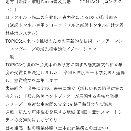
地方自治体と取組むicon普及活動 「CONTACT（コンタク
ト）」
ロックボルト施工の自動化・省力化によるDX の取り組み
（活線トンネル専用クローラドリルと新設トンネル向け定着
材装填システム）
TOPICS:未来への挑戦のための革新的な技術 バウアーマシ
ーネングループの最先端電動化イノベーション
一般
TOPICS:今後の社会資本のあり方に関する懸賞論文令和４年
度の受賞者を決定しました 令和５年度も土木学会等と連携
し、懸賞論文を募集します
書籍紹介：過去に学び、未来に繋ぐ（新しいもの防災対策の
考え方）「都市防災ハンドブック」が展開する多様な発想
シリーズ：身近な生空間の安全 :光格子時計で防災減災
連載：新たな可能性を発見する地域 第4回：豊洲スマートシ
ティの交通防災まちづくり
日々雑感：私の職業体験（土木設計業務との出会い）