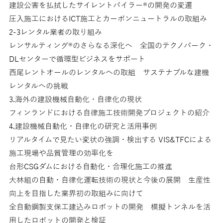
建設公害を払拭したサイレントパイラー®の開発の変遷
圧入施工におけるICT施工とカーボンニュートラルの取組み
2-3レンタル業者の取り組み
レンサルティング®のさらなる深化へ 全国のテクノパーク・
DLセンターで循環型ビジネスをサポート
西尾レントオールのレンタルへの取組 サステナブルな建機
レンタルへの挑戦
3.海外の建設機械自動化・自律化の現状
フィンランドにおける自律施工技術開発プロジェクトの紹介
4.建設機械自動化・自律化の研究と活用事例
リアルタイムで見たい変状の強調・検出する VIS&TFCによる
施工現場や品質管理の効率化を
台形CSGダムにおける自動化・合理化施工の推進
大林組の自動・自律化運転技術の現状と今後の展開 生産性
向上を目指した業界初の取組みに向けて
全自動鋼製支保工建込みロボットの開発 模擬トンネルを活
用したロボットの開発と検証