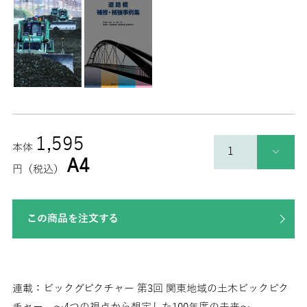
1,595
本体
A4
円（税込）
この商品を注文する
連載：ビックグピクチャー 第3回 関東地域の土木ビックピク
チャー 〜4つの視点から想定した100年度の未来〜