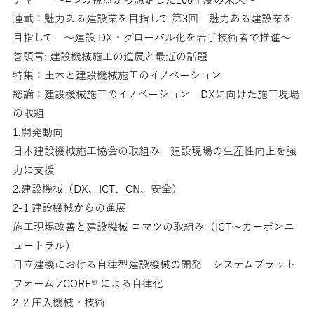
連載：魅力ある建設業を目指して 第3回 魅力ある建設業を
目指して 〜建設 DX・グローバル化を若手技術者で推進〜
巻頭言: 建設機械施工の進展と最近の話題
特集：土木と建設機械施工のイノベーション
総論：建設機械施工のイノベーション DXに向けた施工現場
の取組
1.開発動向
日本建設機械施工協会の取組み 建設現場の生産性向上を強
力に支援
2.建設機械（DX、ICT、CN、安全）
2-1 建設機械からの進展
施工現場改善と建設機械 コマツの取組み（ICT～カーボンニ
ュートラル）
日立建機における自律型建設機械の開発 システムプラット
フォーム ZCORE® による自律化
2-2 圧入機械・技術