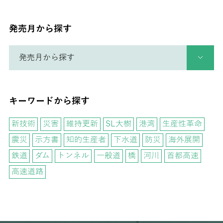
発売月から探す
キーワードから探す
新技術
災害
維持更新
SL大樹
港湾
生産性革命
震災
示方書
知的生産者
下水道
防災
海外展開
鉄道
ダム
トンネル
一般道
橋
河川
首都高速
高速道路