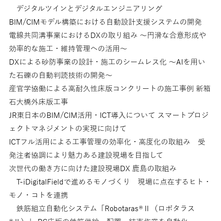
デジタルツインとデジタルエンジニアリング
BIM/CIMモデル構築における自動設計支援システムの開発
電線共同溝事業におけるDXの取り組み 〜円滑な合意形成や
効率的な施工・維持管理への活用〜
DXによる砂防事業の設計・施工のシームレス化 ～AIを用い
た石礫の自動判読技術の開発～
産官学協働による高耐久性床版コンクリートの施工事例 新箱
石大橋外床版工事
JR東日本のBIM/CIM活用・ICT導入について スマートプロジ
ェクトマネジメントの実現に向けて
ICTフル活用による工事管理の効率化・高度化の取組み 受
発注者協調により魅力ある建設現場を目指して
次世代の働き方に向けた建設現場DX 鹿島の取組み
T-iDigitalFieldで進めるモノづくり 現場に点在するヒト・
モノ・コトを連携
鉄筋組立自動化システム「Robotaras®Ⅱ（ロボタラス