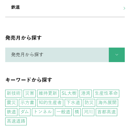
鉄道
発売月から探す
キーワードから探す
新技術
災害
維持更新
SL大樹
港湾
生産性革命
震災
示方書
知的生産者
下水道
防災
海外展開
鉄道
ダム
トンネル
一般道
橋
河川
首都高速
高速道路