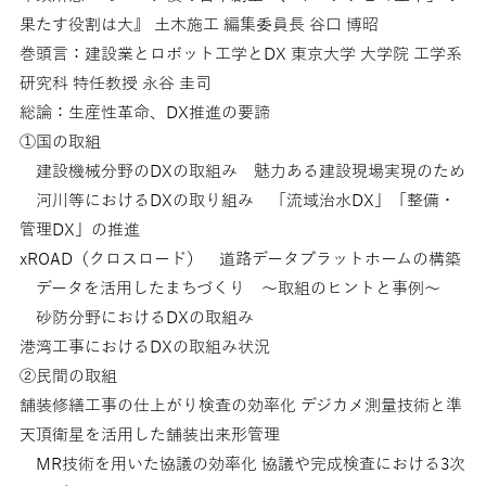
果たす役割は大』 土木施工 編集委員長 谷口 博昭
巻頭言：建設業とロボット工学とDX 東京大学 大学院 工学系
研究科 特任教授 永谷 圭司
総論：生産性革命、DX推進の要諦
①国の取組
建設機械分野のDXの取組み 魅力ある建設現場実現のため
河川等におけるDXの取り組み 「流域治水DX」「整備・
管理DX」の推進
xROAD（クロスロード） 道路データプラットホームの構築
データを活用したまちづくり 〜取組のヒントと事例〜
砂防分野におけるDXの取組み
港湾工事におけるDXの取組み状況
②民間の取組
舗装修繕工事の仕上がり検査の効率化 デジカメ測量技術と準
天頂衛星を活用した舗装出来形管理
MR技術を用いた協議の効率化 協議や完成検査における3次