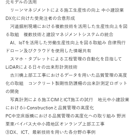
元モデルの活用
リーンマネジメントによる施工生産性の向上 中小建設業
DX化に向けた受発注者の合意形成
河道掘削現場における複数技術を活用した生産性向上を図
る取組 複数技術と建設マネジメントシステムの統合
AI、IoTを活用した労働生産性向上を図る取組み 自律飛行
ドローン及びクラウドを使用した情報共有
スマホ・タブレットによる工程管理の自動化を目指して
LiDARによる日々の出来形計測技術
古川橋上部工工事におけるデータを用いた品質管理の高度
化の取組 コンクリート製剛性防護柵の出来計測定ロボット
の開発
写真計測による施工CIMとICT施工の試行 地元中小建設業
におけるi-Constructionと品質管理の高度化
PC中空床版橋における品質管理の高度化への取り組み 野洲
栗東バイパス大中小路地区オンランプ上部工工事
③DX、ICT、最新技術を用いた各分野の事例