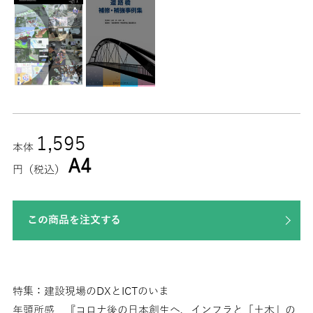
1,595
本体
A4
円（税込）
この商品を注文する
特集：建設現場のDXとICTのいま
年頭所感 『コロナ後の日本創生へ、インフラと「土木」の