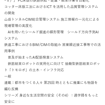
®Ⅱ）」 PC床版の鉄筋供給・配置・結束作業を自動化
コッター床版工法におけるICT を活用した品質管理システム
の開発
山岳トンネルCIM総合管理システム 施工情報の一元化による
現場管理の高度化
AIを用いたシールド掘進の線形管理 シールド方向予測AI
システム
鉄道工事におけるBIM/CIMの取組み 営業線近接工事等での活
用事例
普及が始まったAI配筋検査システム
鉄筋結束ロボットの実用化に向けて 協働型鉄筋結束ロボッ
ト「トモロボ」の土木・インフラ対応
一般
連載：都市をつくる人々 第25回 時とともに幾重にも物語を
編む反橋
シリーズ 身近な生活空間の安全（その4）：通学路をもっと
安全に