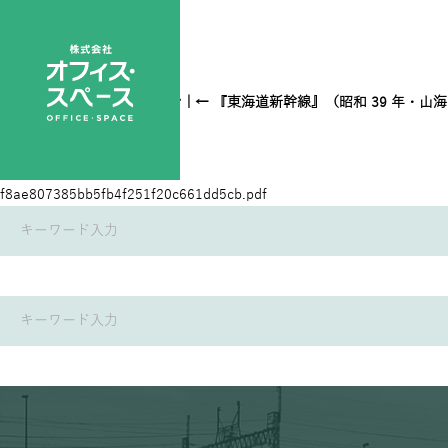
現状東海道新幹線復刻チラシ
|
←
『東海道新幹線』（昭和 39 年・山
f8ae807385bb5fb4f251f20c661dd5cb.pdf