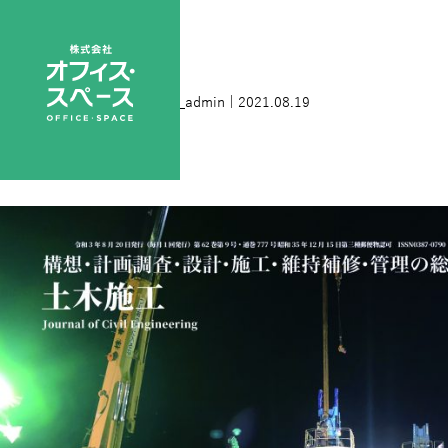
9月号表1
|
←
ホーム
nihongi_admin
|
2021.08.19
←
→