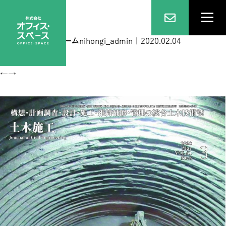
3月号表紙
|
←
ホーム
nihongi_admin
|
2020.02.04
←
→