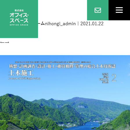
表1_案2ai
|
←
ホーム
nihongi_admin
|
2021.01.22
←
→