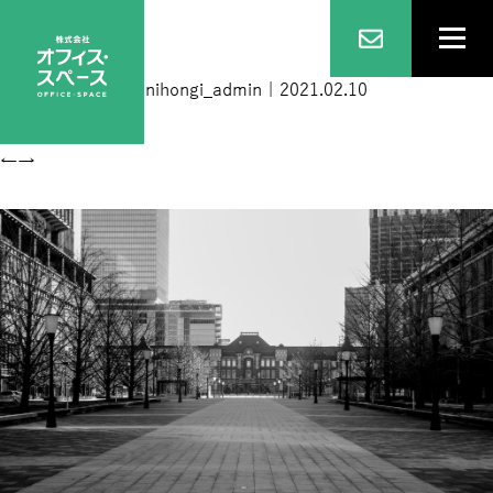
東京駅
|
←
ホーム
nihongi_admin
|
2021.02.10
←
→