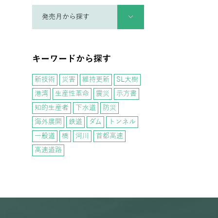
キーワードから探す
新技術
災害
維持更新
SL大樹
港湾
生産性革命
震災
示方書
知的生産者
下水道
防災
海外展開
鉄道
ダム
トンネル
一般道
橋
河川
首都高速
高速道路