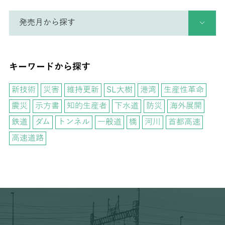
キーワードから探す
新技術
災害
維持更新
SL大樹
港湾
生産性革命
震災
示方書
知的生産者
下水道
防災
海外展開
鉄道
ダム
トンネル
一般道
橋
河川
首都高速
高速道路