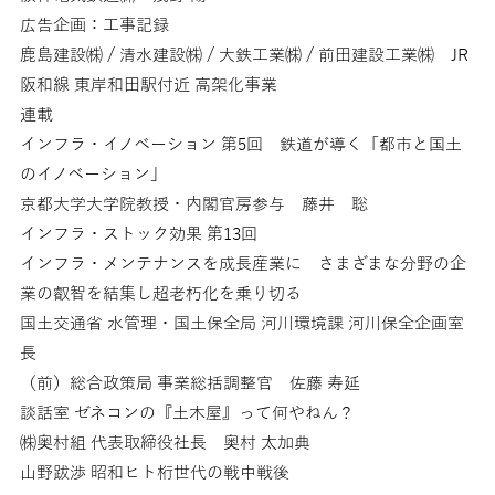
広告企画：工事記録
鹿島建設㈱ / 清水建設㈱ / 大鉄工業㈱ / 前田建設工業㈱ JR
阪和線 東岸和田駅付近 高架化事業
連載
インフラ・イノベーション 第5回 鉄道が導く「都市と国土
のイノベーション」
京都大学大学院教授・内閣官房参与 藤井 聡
インフラ・ストック効果 第13回
インフラ・メンテナンスを成長産業に さまざまな分野の企
業の叡智を結集し超老朽化を乗り切る
国土交通省 水管理・国土保全局 河川環境課 河川保全企画室
長
（前）総合政策局 事業総括調整官 佐藤 寿延
談話室 ゼネコンの『土木屋』って何やねん？
㈱奥村組 代表取締役社長 奥村 太加典
山野跋渉 昭和ヒト桁世代の戦中戦後