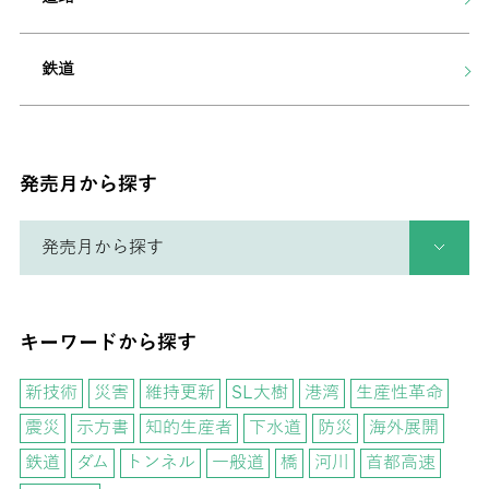
鉄道
発売月から探す
キーワードから探す
新技術
災害
維持更新
SL大樹
港湾
生産性革命
震災
示方書
知的生産者
下水道
防災
海外展開
鉄道
ダム
トンネル
一般道
橋
河川
首都高速