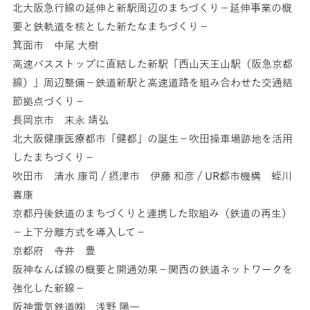
北大阪急行線の延伸と新駅周辺のまちづくり－延伸事業の概
要と鉄軌道を核とした新たなまちづくり－
箕面市 中尾 大樹
高速バスストップに直結した新駅「西山天王山駅（阪急京都
線）」周辺整備－鉄道新駅と高速道路を組み合わせた交通結
節拠点づくり－
長岡京市 末永 靖弘
北大阪健康医療都市「健都」の誕生－吹田操車場跡地を活用
したまちづくり－
吹田市 清水 康司 / 摂津市 伊藤 和彦 / UR都市機構 蛭川
喜康
京都丹後鉄道のまちづくりと連携した取組み（鉄道の再生）
－上下分離方式を導入して－
京都府 寺井 豊
阪神なんば線の概要と開通効果－関西の鉄道ネットワークを
強化した新線－
阪神電気鉄道㈱ 浅野 陽一