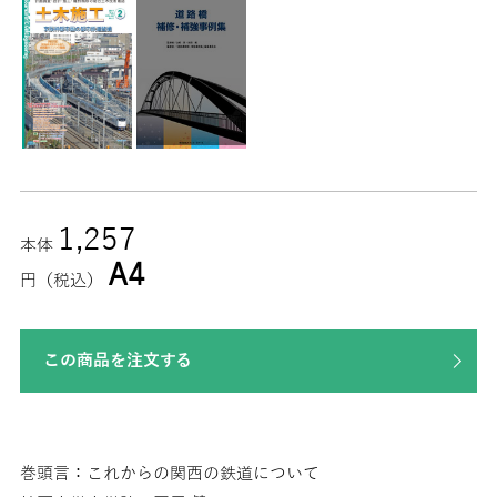
1,257
本体
A4
円（税込）
この商品を注文する
巻頭言：これからの関西の鉄道について