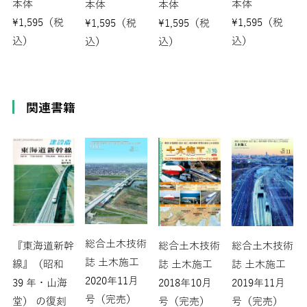
本体
本体
本体
本体
¥
1,595
（税
¥
1,595
（税
¥
1,595
（税
¥
1,595
（税
込）
込）
込）
込）
関連書籍
総合土木技術
『東海道新幹
総合土木技術
総合土木技術
誌 土木施工
線』（昭和
誌 土木施工
誌 土木施工
2020年11月
39 年・山海
2018年10月
2019年11月
号（完売）
堂） の復刻
号（完売）
号（完売）