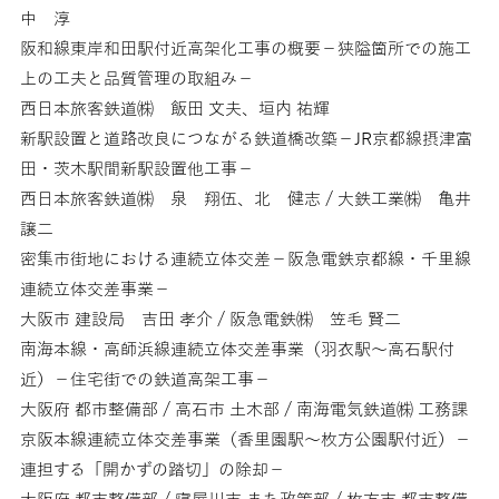
中 淳
阪和線東岸和田駅付近高架化工事の概要－狭隘箇所での施工
上の工夫と品質管理の取組み－
西日本旅客鉄道㈱ 飯田 文夫、垣内 祐輝
新駅設置と道路改良につながる鉄道橋改築－JR京都線摂津富
田・茨木駅間新駅設置他工事－
西日本旅客鉄道㈱ 泉 翔伍、北 健志 / 大鉄工業㈱ 亀井
譲二
密集市街地における連続立体交差－阪急電鉄京都線・千里線
連続立体交差事業－
大阪市 建設局 吉田 孝介 / 阪急電鉄㈱ 笠毛 賢二
南海本線・高師浜線連続立体交差事業（羽衣駅～高石駅付
近）－住宅街での鉄道高架工事－
大阪府 都市整備部 / 高石市 土木部 / 南海電気鉄道㈱ 工務課
京阪本線連続立体交差事業（香里園駅～枚方公園駅付近）－
連担する「開かずの踏切」の除却－