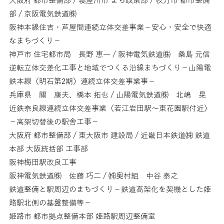
大阪府 都市整備部 / 寝屋川市 まち政策部 / 枚方市 都市整備
部 / 京阪電気鉄道㈱
阪神本線住吉・芦屋間連続立体交差事業－安心・安全で快適
なまちづくり－
神戸市 住宅都市局 長野 恵一 / 阪神電気鉄道㈱ 桑島 元信
逆転立体交差化工事と地域でつくる沿線まちづくり－山陽電
鉄本線（明石第2期）連続立体交差事業事－
兵庫県 關 康夫、橋本 拓也 / 山陽電気鉄道㈱ 北嶋 晃
近鉄奈良線連続立体交差事業（若江岩田駅～東花園駅付近）
－高架切替後の駅舎工事－
大阪府 都市整備部 / 東大阪市 建設局 / 近畿日本鉄道㈱ 鉄道
本部 大阪統括部 工事部
阪神梅田駅改良工事
阪神電気鉄道㈱ 佐藤 巧二 / ㈱奥村組 中谷 泰之
鉄道整備と駅周辺のまちづくり－鉄道高架化を契機とした姫
路駅北側の基盤整備等－
姫路市 都市拠点整備本部 姫路駅周辺整備室