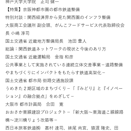
神戸大学大学院 正司 健一
【特集】京阪神都市圏の都市鉄道整備
特別対談：関西経済界から見た関西圏のインフラ整備
大阪商工会議所 副会頭、がんこフードサービス代表取締役会
長 小嶋 淳司
国土交通省 近畿地方整備局長 池田 豊人
総論：関西鉄道ネットワークの現状と今後のあり方
国土交通省 近畿運輸局 金指 和彦
公共事業として実施されている連続立体交差事業－道路整備
やまちづくりにインパクトをもたらす鉄道高架化－
国土交通省 都市局 街路交通施設課
うめきた２期区域のまちづくり－「『みどり』と『イノベー
ション』の融合拠点」をめざして－
大阪市 都市計画局 合田 寛
おおさか東線建設プロジェクト－「新大阪～東海道こ線線路
橋～淀川橋りょう改築等－
西日本旅客鉄道㈱ 嘉村 達司、妹尾 尚宜、猿渡 隆史、田