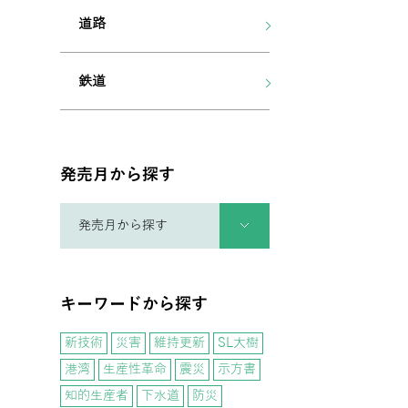
道路
鉄道
発売月から探す
キーワードから探す
新技術
災害
維持更新
SL大樹
港湾
生産性革命
震災
示方書
知的生産者
下水道
防災