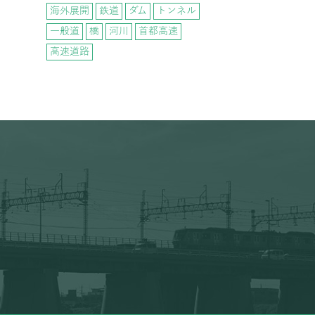
海外展開
鉄道
ダム
トンネル
一般道
橋
河川
首都高速
高速道路