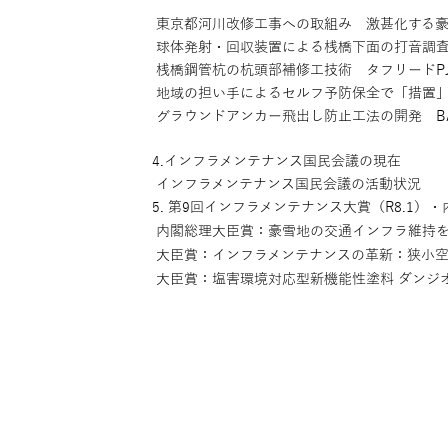
東京都河川改修工事への取組み 激甚化する豪
球体発射・回収装置による桟橋下面の打音調査シ
桟橋鋼管杭の杭頭部補修工技術 タフリードP
地域の担い手によるセルフ予防保全で「措置
グラウンドアンカー飛出し防止工法の開発 BALLI
4.インフラメンテナンス国民会議の現在
インフラメンテナンス国民会議の活動状況
5. 第9回インフラメンテナンス大賞（R8.1
内閣総理大臣賞：豪雪地の交通インフラ維持を
大臣賞：インフラメンテナンスの革新：狭小空間
大臣賞：塩害環境対応型新機能性塗料 ダンジ