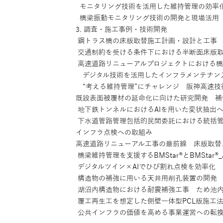
モニタリング技術を活用した維持管理の効率化
橋梁振動モニタリング技術の開発と現場活用
3. 調査・施工事例・技術開発
鋼トラス橋の床版取替施工計画・設計と工事
交通制約を受ける条件下における半断面床版
高速道路リニューアルプロジェクトにおける橋
デジタル技術を活用したインフラメンテナンス
“考える維持管理”にチャレンジ 阪神高速技
既設表面被覆材の延命化に向けた研究開発 補
地下鉄トンネルにおけるAIを用いた変状抽出
下水道管路管理包括的民間委託における統括
インフラ点検への取組み
高速道路リニューアル工事の最前線 床版取替
橋梁維持管理を支援するBMStar®とBMSta
デジタルツイン×AIでひび割れ点検を効率化 
構造物の補強に用いる天井用削孔装置の開発
湖沼内構造物における耐震補強工事 ため池
覆工再生工を想定した側壁一体型PCL版施工
公共インフラの価値を高める事業運営への転換