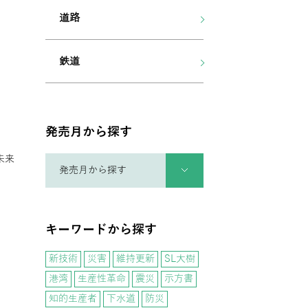
道路
鉄道
発売月から探す
未来
キーワードから探す
新技術
災害
維持更新
SL大樹
港湾
生産性革命
震災
示方書
知的生産者
下水道
防災