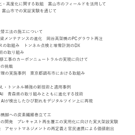
・高度化に関する取組 富山市のフィールドを活用して
 富山市での実証実験を通じて
取替工法の施工について
梁メンテナンスの進化 岡谷高架橋のPCグラウト再注
の取組み トンネル点検と堆雪計測のDX
術の取り組み
修工事のカーボンニュートラルの実現に向けて
への挑戦
管理の実施事例 東京都調布市における取組み
え・トンネル補強の新技術と適用事例
r®_AI 青森県の取り組みとともに進化する技術
AIが検出したひび割れをデジタルツイン上に再現
内橋脚への炭素繊維巻立て工
法の開発 プレキャスト再生覆工の実用化に向けた実大架設実験
 アセットマネジメントの再定義と官民連携による価値創出