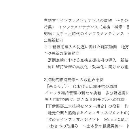
巻頭言：インフラメンテナンスの展望 〜真の
特集： インフラメンテナンス（点検・補修・更
総論：人手不足時代のインフラメンテナンス 
1.最新動向
1-1 新技術導入の促進に向けた施策動向 地
1-2最新の施策動向
定期点検における点検支援技術の導入 新技
河川維持管理の高度化・効率化に向けた取組
2.持続的維持補修への取組み事例
「奈良モデル」における広域連携の取組
インフラ維持管理の新たな挑戦 多分野連携
県と市町で紡ぐ、新たな共創モデルへの挑戦 
「下伊那郡土木技術センター組合」の役割 約
地元企業と協働するインフラマネジメントの
攻めるインフラマネジメント 富山市におけ
いわき市の取組み 〜土木部の組織再編〜 