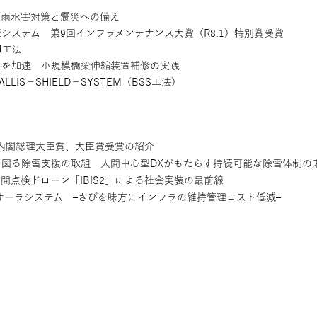
雨水害対策と震災への備え
ステム 第9回インフラメンテナンス大賞（R8.1）特別賞受賞
J工法
」を加速 小規模橋梁伸縮装置補修の実践
S−SHIELD−SYSTEM（BSS工法）
）・内閣総理大臣賞、大臣賞受賞の紹介
図る除雪支援の取組 人間中心型DXがもたらす持続可能な除雪体制の
点検ドローン「IBIS2」による社会実装の最前線
オーラシステム ‒さびを味方にインフラの維持管理コスト低減‒