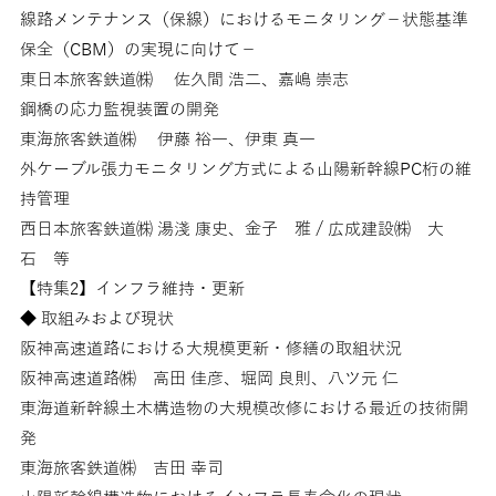
線路メンテナンス（保線）におけるモニタリング－状態基準
保全（CBM）の実現に向けて－
東日本旅客鉄道㈱ 佐久間 浩二、嘉嶋 崇志
鋼橋の応力監視装置の開発
東海旅客鉄道㈱ 伊藤 裕一、伊東 真一
外ケーブル張力モニタリング方式による山陽新幹線PC桁の維
持管理
西日本旅客鉄道㈱ 湯淺 康史、金子 雅 / 広成建設㈱ 大
石 等
【特集2】インフラ維持・更新
◆ 取組みおよび現状
阪神高速道路における大規模更新・修繕の取組状況
阪神高速道路㈱ 高田 佳彦、堀岡 良則、八ツ元 仁
東海道新幹線土木構造物の大規模改修における最近の技術開
発
東海旅客鉄道㈱ 吉田 幸司