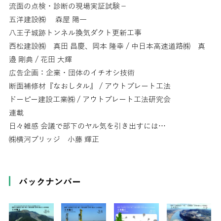
流面の点検・診断の現場実証試験－
五洋建設㈱ 森屋 陽一
八王子城跡トンネル換気ダクト更新工事
西松建設㈱ 真田 昌慶、岡本 隆幸 / 中日本高速道路㈱ 真
邉 剛典 / 花田 大輝
広告企画：企業・団体のイチオシ技術
断面補修材『なおしタル』 / アウトプレート工法
ドーピー建設工業㈱ / アウトプレート工法研究会
連載
日々雑感 会議で部下のヤル気を引き出すには…
㈱横河ブリッジ 小藤 輝正
バックナンバー