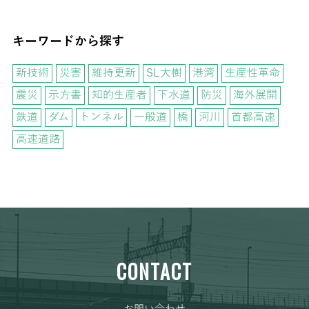
キーワードから探す
新技術
災害
維持更新
SL大樹
港湾
生産性革命
震災
示方書
知的生産者
下水道
防災
海外展開
鉄道
ダム
トンネル
一般道
橋
河川
首都高速
高速道路
CONTACT