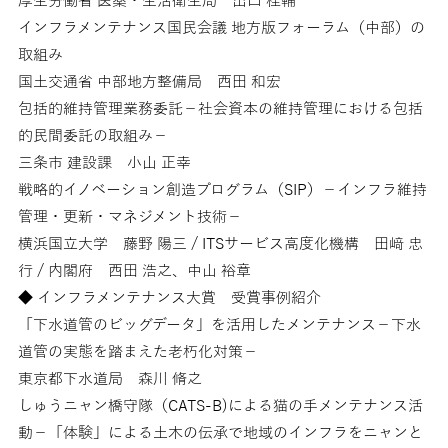
厚生労働省 医薬・生活衛生局 出口 桂輔
インフラメンテナンス国民会議 地方版フォーラム（中部）の
取組み
国土交通省 中部地方整備局 西田 和宏
包括的維持管理業務委託－社会資本の維持管理における包括
的民間委託の取組み－
三条市 建設課 小山 正幸
戦略的イノベーション創造プログラム（SIP）－インフラ維持
管理・更新・マネジメント技術－
横浜国立大学 藤野 陽三 / ITSサービス高度化機構 田﨑 忠
行 / 内閣府 西田 浩之、中山 裕章
◆ インフラメンテナンス大賞 受賞事例紹介
「下水道管のビッグデータ」を活用したメンテナンス－下水
道管の実態を踏まえた老朽化対策－
東京都下水道局 森川 脩之
しゅうニャン橋守隊（CATS-B)による猫の手メンテナンス活
動－「体験」による土木の伝承で地域のインフラをニャンと