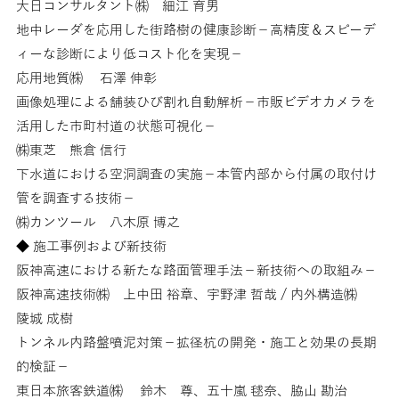
大日コンサルタント㈱ 細江 育男
地中レーダを応用した街路樹の健康診断－高精度＆スピーデ
ィーな診断により低コスト化を実現－
応用地質㈱ 石澤 伸彰
画像処理による舗装ひび割れ自動解析－市販ビデオカメラを
活用した市町村道の状態可視化－
㈱東芝 熊倉 信行
下水道における空洞調査の実施－本管内部から付属の取付け
管を調査する技術－
㈱カンツール 八木原 博之
◆ 施工事例および新技術
阪神高速における新たな路面管理手法－新技術への取組み－
阪神高速技術㈱ 上中田 裕章、宇野津 哲哉 / 内外構造㈱
陵城 成樹
トンネル内路盤噴泥対策－拡径杭の開発・施工と効果の長期
的検証－
東日本旅客鉄道㈱ 鈴木 尊、五十嵐 毬奈、脇山 勘治