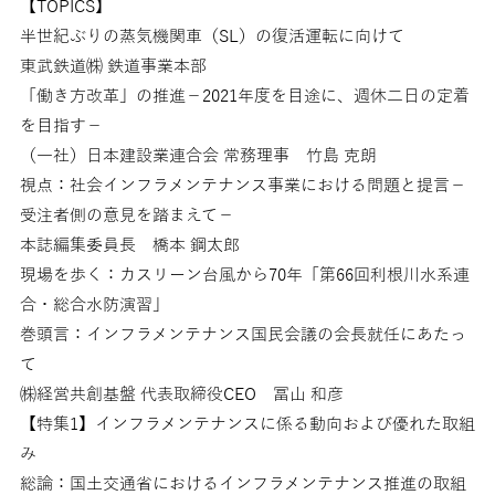
【TOPICS】
半世紀ぶりの蒸気機関車（SL）の復活運転に向けて
東武鉄道㈱ 鉄道事業本部
「働き方改革」の推進－2021年度を目途に、週休二日の定着
を目指す－
（一社）日本建設業連合会 常務理事 竹島 克朗
視点：社会インフラメンテナンス事業における問題と提言－
受注者側の意見を踏まえて－
本誌編集委員長 橋本 鋼太郎
現場を歩く：カスリーン台風から70年「第66回利根川水系連
合・総合水防演習」
巻頭言：インフラメンテナンス国民会議の会長就任にあたっ
て
㈱経営共創基盤 代表取締役CEO 冨山 和彦
【特集1】インフラメンテナンスに係る動向および優れた取組
み
総論：国土交通省におけるインフラメンテナンス推進の取組