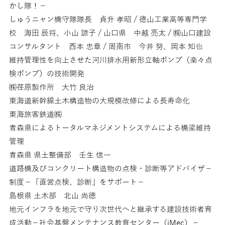
かし隊！－
しゅうニャン橋守隊隊長 貞升 孝昭 / 徳山工業高等専門学
校 海田 辰将、小山 諒子 / 山口県 中越 亮太 / ㈱山口建設
コンサルタント 西本 忠章 / 周南市 今井 努、岡本 知也
維持管理性を向上させた河川排水用新形立軸ポンプ（楽々点
検ポンプ）の技術開発
㈱荏原製作所 大竹 良治
東海道新幹線土木構造物の大規模改修による長寿命化
東海旅客鉄道㈱
青森県によるトータルマネジメントシステムによる橋梁維持
管理
青森県 県土整備部 壬生 信一
道路橋及びコンクリート構造物の点検・診断等アドバイザ－
制度－「直営点検、診断」をサポート－
島根県 土木部 北山 尚徳
地元インフラを地元で守り次世代へと継承する建設技術者育
成活動－社会基盤メンテナンス教育センター（iMec）－