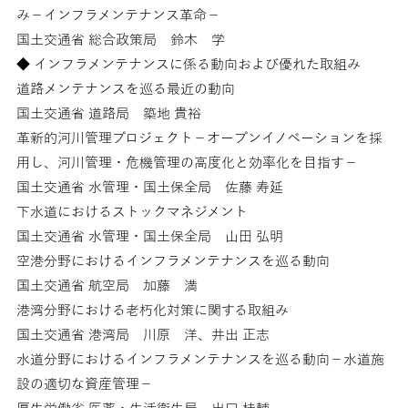
み－インフラメンテナンス革命－
国土交通省 総合政策局 鈴木 学
◆ インフラメンテナンスに係る動向および優れた取組み
道路メンテナンスを巡る最近の動向
国土交通省 道路局 築地 貴裕
革新的河川管理プロジェクト－オープンイノベーションを採
用し、河川管理・危機管理の高度化と効率化を目指す－
国土交通省 水管理・国土保全局 佐藤 寿延
下水道におけるストックマネジメント
国土交通省 水管理・国土保全局 山田 弘明
空港分野におけるインフラメンテナンスを巡る動向
国土交通省 航空局 加藤 満
港湾分野における老朽化対策に関する取組み
国土交通省 港湾局 川原 洋、井出 正志
水道分野におけるインフラメンテナンスを巡る動向－水道施
設の適切な資産管理－