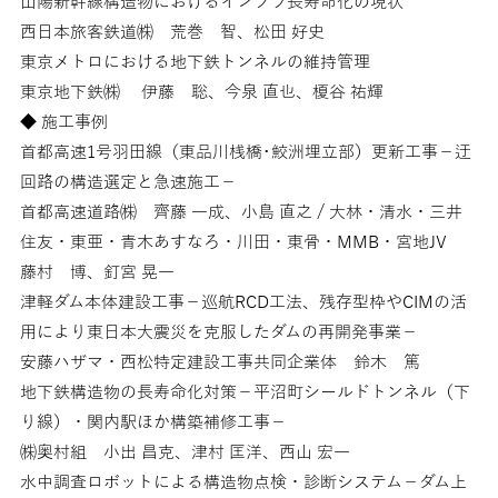
山陽新幹線構造物におけるインフラ長寿命化の現状
西日本旅客鉄道㈱ 荒巻 智、松田 好史
東京メトロにおける地下鉄トンネルの維持管理
東京地下鉄㈱ 伊藤 聡、今泉 直也、榎谷 祐輝
◆ 施工事例
首都高速1号羽田線（東品川桟橋･鮫洲埋立部）更新工事－迂
回路の構造選定と急速施工－
首都高速道路㈱ 齊藤 一成、小島 直之 / 大林・清水・三井
住友・東亜・青木あすなろ・川田・東骨・MMB・宮地JV
藤村 博、釘宮 晃一
津軽ダム本体建設工事－巡航RCD工法、残存型枠やCIMの活
用により東日本大震災を克服したダムの再開発事業－
安藤ハザマ・西松特定建設工事共同企業体 鈴木 篤
地下鉄構造物の長寿命化対策－平沼町シールドトンネル（下
り線）・関内駅ほか構築補修工事－
㈱奥村組 小出 昌克、津村 匡洋、西山 宏一
水中調査ロボットによる構造物点検・診断システム－ダム上