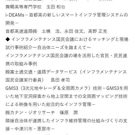
舞鶴高等専門学校 玉田 和也
i-DEAMs－首都高の新しいスマートインフラ管理システムの
開発－
首都高速道路㈱ 土橋 浩、永田 佳文、高野 正克
◆ インフラメンテナンス国民会議におけるマッチングと現場
試行事例紹介～自治体ニーズを踏まえて～
インフラメンテナンス国民会議の場を活用した官民・民民連
携の取組み事例
㈱富士通交通・道路データサービス（インフラメンテナンス
国民会議実行委員） 島田 孝司
GMS3（3次元地中レーダ＆全周囲カメラ）技術－GMS3を用
いた地下空洞探査から地上空間までの全周囲マッピング技術
による映像を用いた総合的なインフラ管理－
㈱カナン・ジオリサーチ 篠原 潤
隣接自治体が連携したインフラ維持管理の仕組みづくりの支
援－中津川市・恵那市－