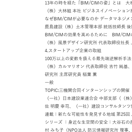
13年の時を経た「BIM/CIMの姿」とは 大
（株）大林組 本社 ビジネスイノベーション推
なぜBIM/CIMが必要なのか データマネジ
鹿島建設（株）土木管理本部 統括技師長 後
BIM/CIMの効果を高めるために BIM/CI
（株）風景デザイン研究所 代表取締役社長 
4.スタートアップ企業の取組
100万以上の変数を扱える最先端逆解析手
（株）カルマリオン 代表取締役 吉竹 純基
研究所 主席研究員 稲葉 薫
一般
TOPIC:三機関合同インターンシップの開
（一社）日本建設業連合会 中部支部（（株）
佐 明慶 幸司、（一社）建設コンサルタンツ
連載：新たな可能性を発見する地域 第25回
シリーズ ：身近な生空間の安全：大谷石の
村 みち子（NPO法人 防災情報研究所 理