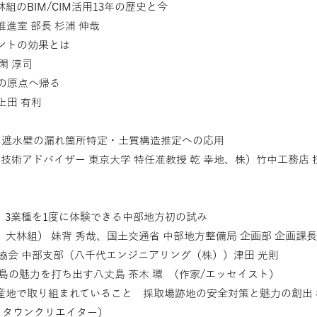
林組のBIM/CIM活用13年の歴史と今
進室 部長 杉浦 伸哉
メントの効果とは
閑 淳司
Mの原点へ帰る
上田 有利
法 遮水壁の漏れ箇所特定・土質構造推定への応用
、技術アドバイザー 東京大学 特任准教授 乾 幸地、株）竹中工務店 
催 3業種を1度に体験できる中部地方初の試み
大林組） 妹背 秀哉、国土交通省 中部地方整備局 企画部 企画課
協会 中部支部（八千代エンジニアリング（株））津田 光則
 島の魅力を打ち出す八丈島 茶木 環 （作家/エッセイスト）
産地で取り組まれていること 採取場跡地の安全対策と魅力の創出 
事、タウンクリエイター）