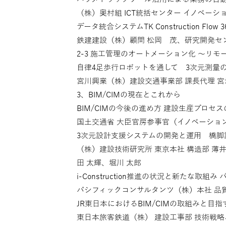
（株）奥村組 ICT統括センター イノベーション部
データ統合システムTK Construction F
鉄建建設（株）顧問 松岡 茂、研究開発センタ
2-3 施工管理のオートメーション化 〜リ
自律4足歩行ロボットを通して 3次元測量
宮川興業（株）建設交通事業部 課長代理 宮
3、BIM/CIMの現在とこれから
BIM/CIMの今後の進め方 建設生産プロセ
国土交通省 大臣官房参事官（イノベーション
3次元設計支援システムの開発と運用 橋脚
（株）建設技術研究所 東京本社 構造部 薄
田 太輝、堀川 太郎
i-Construction推進の状況と新たな取
パシフィックコンサルタンツ（株）本社 品質技術開
JR東日本におけるBIM/CIMの取組みと
東日本旅客鉄道（株） 建設工事部 技術戦略