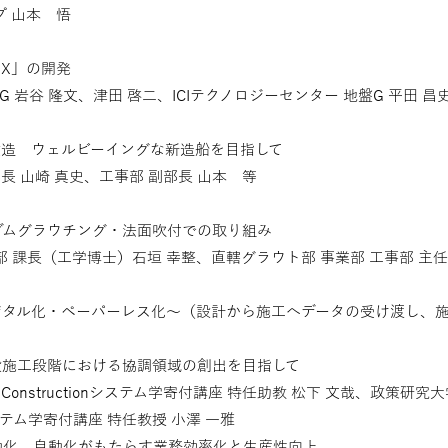
プ 山本 悟
sX」の開発
岩谷 隆文、津田 啓二、ICIテクノロジーセンター 地盤G 平田 昌史
の建造 ウェルビーイングな新造船を目指して
長 山崎 真史、工事部 副部長 山本 等
ダムグラウチング・法面吹付での取り組み
 課長（工学博士）石垣 幸整、直轄グラウト部 事業部 工事部 主任
デジタル化・ペーパーレス化〜（設計から施工へデータの受け渡し、
設施工段階における協調領域の創出を目指して
onstructionシステム学寄付講座 特任助教 松下 文哉、政策研究大
nシステム学寄付講座 特任教授 小澤 一雅
動化 自動化がもたらす業務効率化と生産性向上