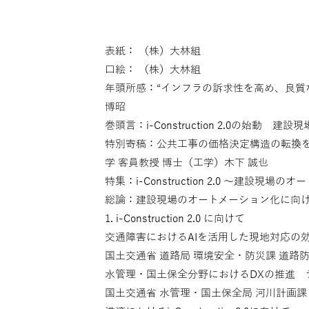
表紙： （株）大林組
口絵： （株）大林組
年頭所感：“インフラの訴求性を高め、良質なス
博昭
巻頭言：i-Construction 2.0の始動
特別寄稿：公共工事の価格決定構造の転換を
学 客員教授 博士（工学）木下 誠也
特集：i-Construction 2.0 〜建設現場
総論：建設現場のオートメーション化に向けて
1. i-Construction 2.0 に向けて
交通障害におけるAIを活用した現地対応の
国土交通省 道路局 環境安全・防災課 道路防
水管理・国土保全分野におけるDXの推進 
国土交通省 水管理・国土保全局 河川計画課 