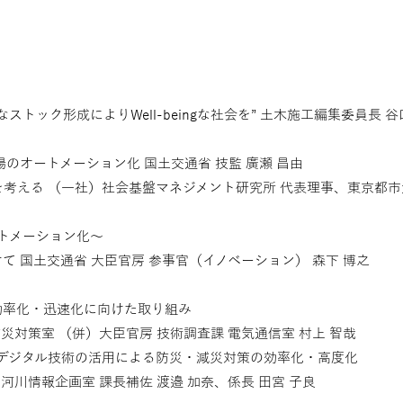
トック形成によりWell-beingな社会を” 土木施工編集委員長 谷
 建設現場のオートメーション化 国土交通省 技監 廣瀬 昌由
考える （一社）社会基盤マネジメント研究所 代表理事、東京都市
のオートメーション化〜
 国土交通省 大臣官房 参事官（イノベーション） 森下 博之
効率化・迅速化に向けた取り組み
災対策室 （併）大臣官房 技術調査課 電気通信室 村上 智哉
デジタル技術の活用による防災・減災対策の効率化・高度化
河川情報企画室 課長補佐 渡邉 加奈、係長 田宮 子良