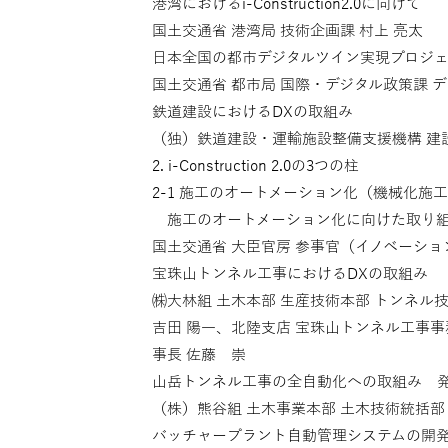
港湾におけるi-Construction2.0に向けて
国土交通省 港湾局 技術企画課 村上 亮太
日本全国の都市デジタルツイン実現プロジェク
国土交通省 都市局 国際・デジタル政策課 
鉄道建設におけるDXの取組み
（独）鉄道建設・運輸施設整備支援機構 建設
2. i-Construction 2.0の3つの柱
2-1 施工のオートメーション化（機械化施
施工のオートメーション化に向けた取り
国土交通省 大臣官房 参事官（イノベーショ
宝珠山トンネル工事におけるDXの取組み
㈱大林組 土木本部 生産技術本部 トンネル技
吉田 陽一、北陸支店 宝珠山トンネル工事事
事長 佐藤 崇
山岳トンネル工事の全自動化への取組み 
（株）熊谷組 土木事業本部 土木技術統括部
バッチャープラント自動管理システムの開