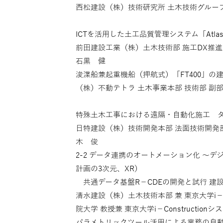
西松建設（株）技術研究所 土木技術グルー
ICTを活用した土工品質管理システム「Atla
前田建設工業（株）土木技術部 施工DX推進G 
石黒 健
浚渫船兼起重機船（押航式）「FT400」
（株）不動テトラ 土木事業本部 技術部 副部
特殊土木工事における遠隔・自動化施工 
日特建設（株）技術開発本部 法面技術開発部
木 俊
2-2 データ連携のオートメーション化 〜
計画の3次元、XR）
共通データ基盤R－CDEの開発と試行 建
清水建設（株）土木技術本部 兼 東京大学i－C
院大学 教授兼 東京大学i－Constructio
パラメトリックツール活用による業務の自