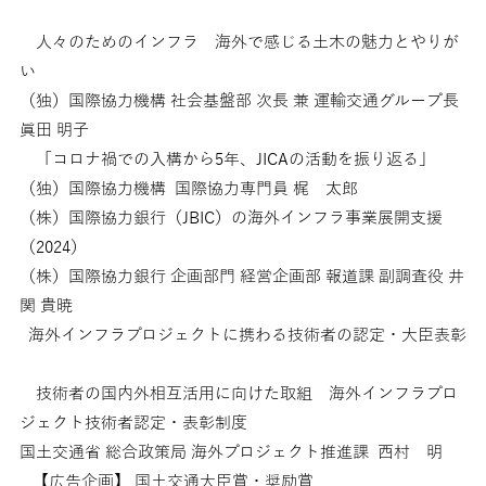
人々のためのインフラ 海外で感じる土木の魅力とやりが
い
（独）国際協力機構 社会基盤部 次長 兼 運輸交通グループ長
眞田 明子
「コロナ禍での入構から5年、JICAの活動を振り返る」
（独）国際協力機構 国際協力専門員 梶 太郎
（株）国際協力銀行（JBIC）の海外インフラ事業展開支援
（2024）
（株）国際協力銀行 企画部門 経営企画部 報道課 副調査役 井
関 貴暁
海外インフラプロジェクトに携わる技術者の認定・大臣表彰
技術者の国内外相互活用に向けた取組 海外インフラプロ
ジェクト技術者認定・表彰制度
国土交通省 総合政策局 海外プロジェクト推進課 西村 明
【広告企画】 国土交通大臣賞・奨励賞