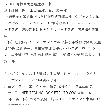
ラLRT1号線車両基地建設工事
清水建設（株） 土田 三郎、石井 慶一郎
交通安全対策を重視した幹線道路整備事業 タジキスタン国
におけるアジアンハイウェイ7号線改修工事 ドゥシャンベ
−ボフタル道路におけるキジルカラ−ボフタル間道路改修計
画
（株）建設技研インターナショナル 取締役常務執行役員 交通
部門長 渡邊 亮平、事業実施部 部長 シュレスタ・ロビンソ
ン、事業管理室 上級技師 柴田 眞利、道路・交通部 次長 小川
淳一郎
シンガポールにおける管路更生事業に進出 オー・ライナ
ー・テクノロジー社の経営権取得
東亜グラウト工業（株）執行役員 管路グループ企画部長
（兼）O LINER TECHNOLOGY PTE LTD COO 南洞 誠
日本工営（株）の海外展開 海外コンサルティング事業にお