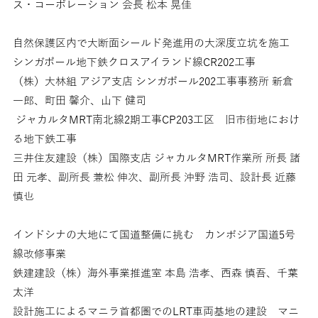
ス・コーポレーション 会長 松本 晃佳
自然保護区内で大断面シールド発進用の大深度立坑を施工
シンガポール地下鉄クロスアイランド線CR202工事
（株）大林組 アジア支店 シンガポール202工事事務所 新倉
一郎、町田 馨介、山下 健司
ジャカルタMRT南北線2期工事CP203工区 旧市街地におけ
る地下鉄工事
三井住友建設（株）国際支店 ジャカルタMRT作業所 所長 諸
田 元孝、副所長 兼松 伸次、副所長 沖野 浩司、設計長 近藤
慎也
インドシナの大地にて国道整備に挑む カンボジア国道5号
線改修事業
鉄建建設（株）海外事業推進室 本島 浩孝、西森 慎吾、千葉
太洋
設計施工によるマニラ首都圏でのLRT車両基地の建設 マニ