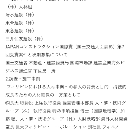
（株）大林組
清水建設（株）
東亜建設（株）
東急建設（株）
三井住友建設（株）
JAPANコンストラクション国際賞（国土交通大臣表彰）第7
回受賞案件と次期募集について
国土交通省 不動産・建設経済局 国際市場課 建設産業海外ビ
ジネス推進官 宇佐見 清
2.調査・施工事例
フィリピンにおける人材事業への参入の背景と目的 持続的
成長のための人材確保の一方策として
㈱長大 取締役 上席執行役員 経営管理本部長 人・夢・技術グ
ループ（株） 執行役員 特命事項担当 博士（国際地域学）加
藤 聡、人・夢・技術グループ（株）人財戦略部 海外人材開発
室長 長大フィリピン・コーポレーション 副社長 フィルノ