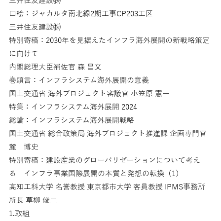
三井住友建設㈱
口絵：ジャカルタ南北線2期工事CP203工区
三井住友建設㈱
特別寄稿：2030年を見据えたインフラ海外展開の新戦略策定
に向けて
内閣総理大臣補佐官 森 昌文
巻頭言：インフラシステム海外展開の意義
国土交通省 海外プロジェクト審議官 小笠原 憲一
特集：インフラシステム海外展開 2024
総論：インフラシステム海外展開戦略
国土交通省 総合政策局 海外プロジェクト推進課 企画専門官
麓 博史
特別寄稿：建設産業のグローバリゼーションについて考え
る インフラ事業国際展開の本質と発想の転換（1）
高知工科大学 名誉教授 東京都市大学 客員教授 IPMS事務所
所長 草柳 俊二
1.取組