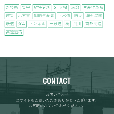
新技術
災害
維持更新
SL大樹
港湾
生産性革命
震災
示方書
知的生産者
下水道
防災
海外展開
鉄道
ダム
トンネル
一般道
橋
河川
首都高速
高速道路
CONTACT
お問い合わせ
当サイトをご覧いただきありがとうございます。
お気軽にお問い合わせください。