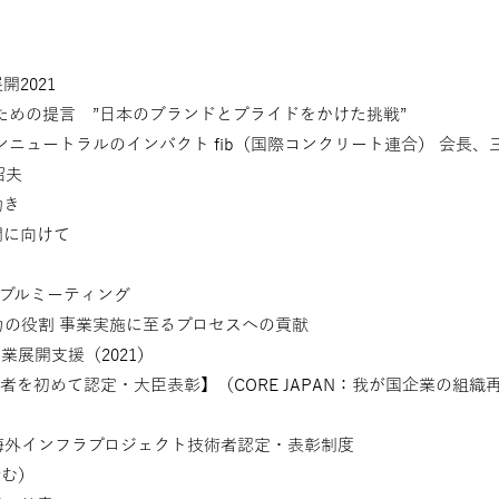
2021
ための提言 ”日本のブランドとプライドをかけた挑戦”
ニュートラルのインパクト fib（国際コンクリート連合） 会長、
昭夫
動き
開に向けて
ーブルミーティング
力の役割 事業実施に至るプロセスへの貢献
業展開支援（2021）
者を初めて認定・大臣表彰】（CORE JAPAN：我が国企業の組織
海外インフラプロジェクト技術者認定・表彰制度
含む）