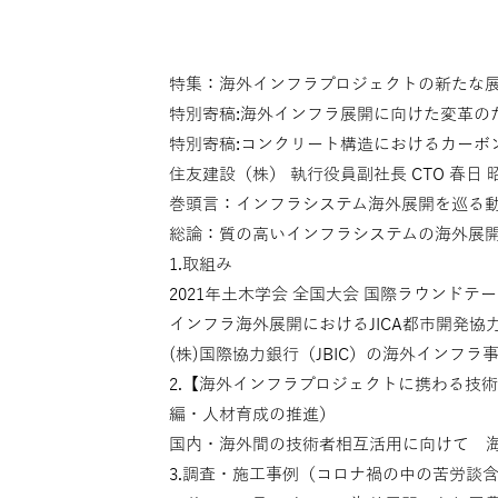
特集：海外インフラプロジェクトの新たな展開
特別寄稿:海外インフラ展開に向けた変革の
特別寄稿:コンクリート構造におけるカーボン
住友建設（株） 執行役員副社長 CTO 春日 
巻頭言：インフラシステム海外展開を巡る
総論：質の高いインフラシステムの海外展
1.取組み
2021年土木学会 全国大会 国際ラウンドテ
インフラ海外展開におけるJICA都市開発協
(株)国際協力銀行（JBIC）の海外インフラ事
2.【海外インフラプロジェクトに携わる技術
編・人材育成の推進）
国内・海外間の技術者相互活用に向けて 
3.調査・施工事例（コロナ禍の中の苦労談