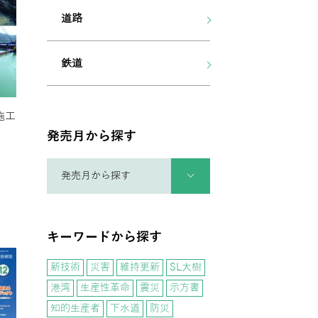
道路
鉄道
施工
発売月から探す
キーワードから探す
新技術
災害
維持更新
SL大樹
港湾
生産性革命
震災
示方書
知的生産者
下水道
防災