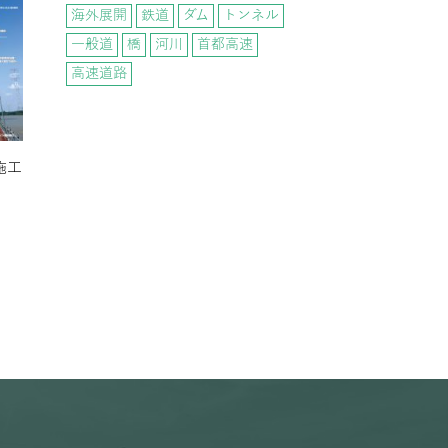
海外展開
鉄道
ダム
トンネル
一般道
橋
河川
首都高速
高速道路
施工
）