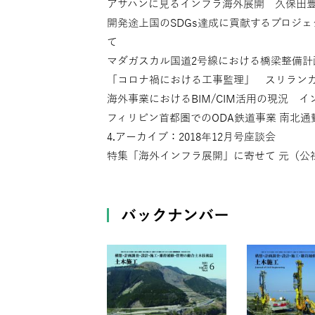
アサハンに見るインフラ海外展開 久保田
開発途上国のSDGs達成に貢献するプロジ
て
マダガスカル国道2号線における橋梁整備計
「コロナ禍における工事監理」 スリラン
海外事業におけるBIM/CIM活用の現況 
フィリピン首都圏でのODA鉄道事業 南北
4.アーカイブ：2018年12月号座談会
特集「海外インフラ展開」に寄せて 元（公社
バックナンバー