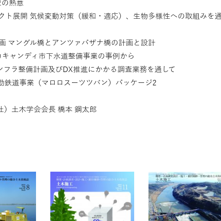
豊の熱意
ェクト展開 気候変動対策（緩和・適応）、生物多様性への取組みを
画 マングル橋とアンツァパザナ橋の計画と設計
カキャンディ市下水道整備事業の事例から
インフラ整備計画及びDX推進にかかる調査業務を通して
通勤鉄道事業（マロロスーツツバン）パッケージ2
）土木学会会長 橋本 鋼太郎