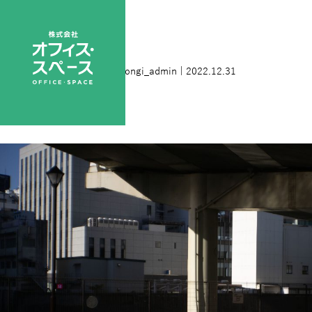
L1000417
|
←
L1000417
nihongi_admin
|
2022.12.31
←
→