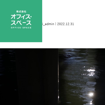
L1000421
|
←
ホーム
nihongi_admin
|
2022.12.31
←
→