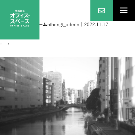
L1000015
|
←
ホーム
nihongi_admin
|
2022.11.17
←
→