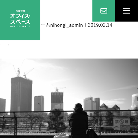
DSCF3736
|
←
ホーム
nihongi_admin
|
2019.02.14
←
→