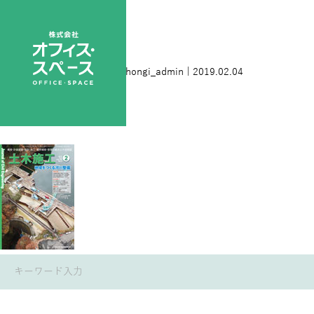
201902表1_4C
|
←
ホーム
nihongi_admin
|
2019.02.04
←
→