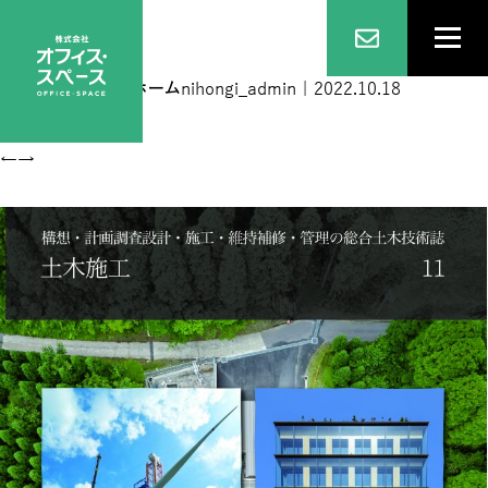
表紙11月号
|
←
ホーム
nihongi_admin
|
2022.10.18
←
→