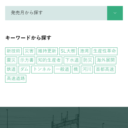
キーワードから探す
新技術
災害
維持更新
SL大樹
港湾
生産性革命
震災
示方書
知的生産者
下水道
防災
海外展開
鉄道
ダム
トンネル
一般道
橋
河川
首都高速
高速道路