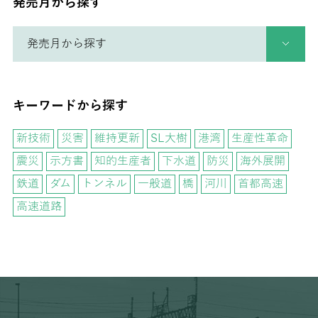
発売月から探す
キーワードから探す
新技術
災害
維持更新
SL大樹
港湾
生産性革命
震災
示方書
知的生産者
下水道
防災
海外展開
鉄道
ダム
トンネル
一般道
橋
河川
首都高速
高速道路