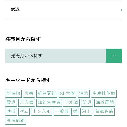
鉄道
発売月から探す
キーワードから探す
新技術
災害
維持更新
SL大樹
港湾
生産性革命
震災
示方書
知的生産者
下水道
防災
海外展開
鉄道
ダム
トンネル
一般道
橋
河川
首都高速
高速道路