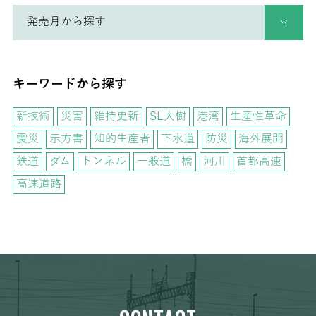
キーワードから探す
新技術
災害
維持更新
SL大樹
港湾
生産性革命
震災
示方書
知的生産者
下水道
防災
海外展開
鉄道
ダム
トンネル
一般道
橋
河川
首都高速
高速道路