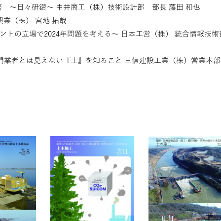
 ～日々研鑽～ 中井商工（株）技術設計部 部長 藤田 和也
業（株） 宮地 拓哉
メントの立場で2024年問題を考える〜 日本工営（株） 統合情報技術
門業者とは見えない『土』を知ること 三信建設工業（株）営業本部