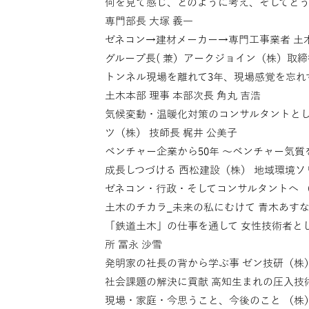
何を見て感じ、どのように考え、そしてどう動
専門部長 大塚 義一
ゼネコン→建材メーカー→専門工事業者 土
グループ長( 兼）アークジョイン（株）取締
トンネル現場を離れて3年、現場感覚を忘れ
土木本部 理事 本部次長 角丸 吉浩
気候変動・温暖化対策のコンサルタントとし
ツ（株） 技師長 梶井 公美子
ベンチャー企業から50年 〜ベンチャー気質
成長しつづける 西松建設（株） 地域環境ソ
ゼネコン・行政・そしてコンサルタントへ （
土木のチカラ_未来の私にむけて 青木あすな
「鉄道土木」の仕事を通して 女性技術者と
所 冨永 沙雪
発明家の社長の背から学ぶ事 ゼン技研（株）
社会課題の解決に貢献 高知生まれの圧入技術
現場・家庭・今思うこと、今後のこと （株）