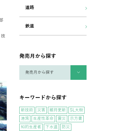
道路
部
鉄道
 技
発売月から探す
キーワードから探す
新技術
災害
維持更新
SL大樹
港湾
生産性革命
震災
示方書
知的生産者
下水道
防災