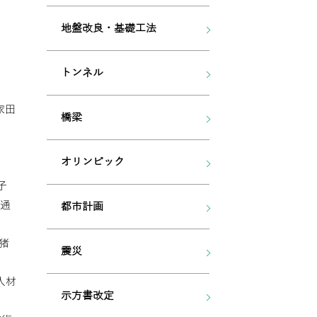
地盤改良・基礎工法
トンネル
家田
橋梁
オリンピック
子
交通
都市計画
猪
震災
人材
示方書改定