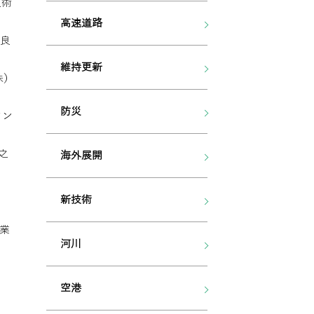
技術
高速道路
改良
維持更新
株）
防災
タン
之
海外展開
新技術
業
河川
空港