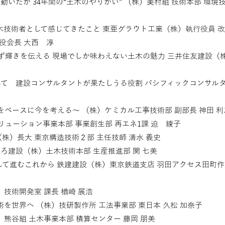
いたか 34年間の“土木のやりがい” （株）奥村組 技術本部 環境
木技術者として感じてきたこと 東亜グラウト工業（株）執行役員 
役会長 大西 淳
ず輝きを伝える 現場でしか味わえない土木の魅力 三井住友建設（
て 建設コンサルタントが果たしうる役割 パシフィックコンサル
をベースに今を考える〜 （株）ケミカル工事技術部 副部長 神田 利
リューション事業本部 事業創生部 再エネ1課 迫 綾子
株）長大 東京構造技術２部 主任技師 清水 義史
ろ建設（株）土木技術本部 生産推進部 関 七美
して進むこれから 鉄建建設（株）東京鉄道支店 羽田アクセス田町作
技術開発室 課長 楢崎 展浩
を世界へ （株）技研製作所 工法事業部 東日本 久松 加奈子
熊谷組 土木事業本部 積算センター 藤岡 朋美