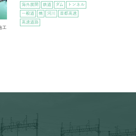
海外展開
鉄道
ダム
トンネル
一般道
橋
河川
首都高速
高速道路
施工