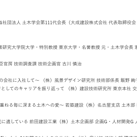
社団法人 土木学会第111代会長（大成建設株式会社 代表取締役会
策研究大学院大学・特別教授 東京大学・名誉教授 元・土木学会長 
官房 技術調査課 技術企画官 古川 慎治
心の会社に入社して〜 （株）風景デザイン研究所 技術部係長 飯野 絢
としてのキャリアを振り返って （株）建設技術研究所 東京本社 
重ねる毎に深まる土木への愛〜 若築建設（株）名古屋支店 土木部 
に適している 前田建設工業（株）土木企画部 企画G・人材開発G 