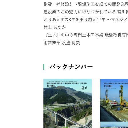
耐震・補修設計～現場施工を経ての開発業務
建設業のこの魅力に取りつかれている 宮川興
とりあえずの3年を乗り越え17年 〜マネジ
村上 あすか
『土木』の中の専門土木工事業 地盤改良専
術営業部 渡邉 将美
バックナンバー