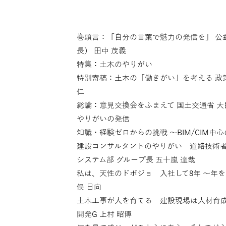
巻頭言：「自分の言葉で魅力の発信を」 公益
長） 田中 茂義
特集：土木のやりがい
特別寄稿：土木の「働きがい」を考える 政
仁
総論：意見交換会をふまえて 国土交通省 大臣
やりがいの発信
知識・経験ゼロからの挑戦 〜BIM/CIM中
建設コンサルタントのやりがい 道路技術者
システム部 グループ長 五十嵐 達哉
私は、天性のドボジョ 入社して8年 〜年を
俣 日向
土木工事が人を育てる 建設現場は人材育成
開発G 上村 昭博