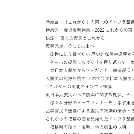
巻頭言：「これから」の東北のインフラ整
特集①：震災復興特集：2022 これからの
総論： 東北の復興とこれから
復興完遂、そして未来へ
後世に伝え継ぎたい 歴史的な災害復興か
釜石市の復興まちづくりを振り返って 東
東日本大震災から学んだこと 鉄道復旧と
大震災の記憶を残す 土木学会東日本大震災
1.これからの東北のインフラ整備
東日本大震災からの復興に関する現状、そ
様々な分野でトップランナーを目指す東
産学官民の連携による震災の教訓の伝承 〜3
これからの福島の姿を見据えたインフラ整
福島県の復旧・復興、地方創生の取組