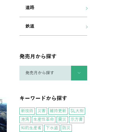
道路
鉄道
発売月から探す
キーワードから探す
新技術
災害
維持更新
SL大樹
港湾
生産性革命
震災
示方書
知的生産者
下水道
防災