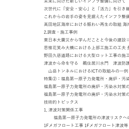
未来に向けた新しいインフラ整備に向けて 宮
次世代に「安全・安心」と「活力」を引き継
これからの岩手の姿を見据えたインフラ整
高田地区海岸における賑わい再生の取組 海
2.調査・施工事例
東日本大震災から学んだことと今後の建設コ
思惟花笑み大橋における上部工施工の工夫 
野田久慈道路における大型ロット工事の施工
津波から命を守る 鵜住居川水門 津波防
山岳トンネルにおけるICTの取組みの一例
特集②：福島第一原子力発電所・廃炉・汚染水
福島第一原子力発電所の廃炉・汚染水対策
福島第一原子力発電所の廃炉・汚染水対策の取
技術的トピックス
1, 津波対策関係工事
福島第一原子力発電所の津波リスクへ
1Fメガフロート工事 1Fメガフロート津波