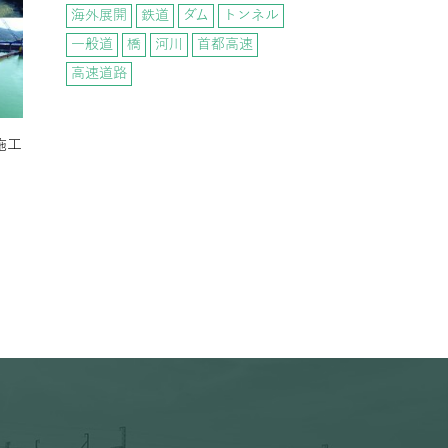
海外展開
鉄道
ダム
トンネル
一般道
橋
河川
首都高速
高速道路
施工