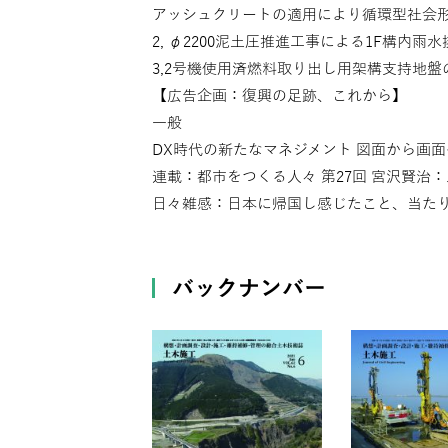
アッシュクリートの適用により循環型社会
2, φ2200泥土圧推進工事による1F構内雨
3,2号機使用済燃料取り出し用架構支持地
【広告企画：復興の足跡、これから】
一般
DX時代の新たなマネジメント 図面から画面
連載：都市をつくる人々 第27回 宮沢賢治
日々雑感：日本に帰国し感じたこと、当た
バックナンバー