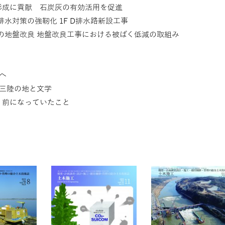
形成に貢献 石炭灰の有効活用を促進
水排水対策の強靭化 1F D排水路新設工事
盤の地盤改良 地盤改良工事における被ばく低減の取組み
へ
：三陸の地と文学
り前になっていたこと