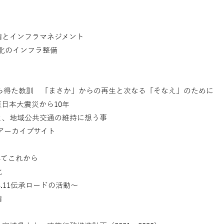
備とインフラマネジメント
東北のインフラ整備
ら得た教訓 「まさか」からの再生と次なる「そなえ」のために
日本大震災から10年
、地域公共交通の維持に想う事
アーカイブサイト
してこれから
北
.11伝承ロードの活動〜
備