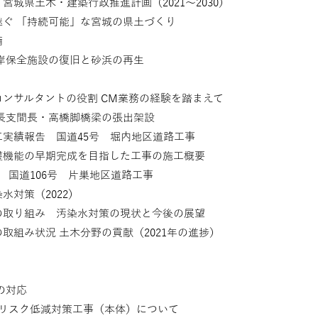
城県土木・建築行政推進計画（2021～2030）
ぐ 「持続可能」な宮城の県土づくり
備
岸保全施設の復旧と砂浜の再生
ンサルタントの役割 CM業務の経験を踏まえて
長支間長・高橋脚橋梁の張出架設
実績報告 国道45号 堀内地区道路工事
護機能の早期完成を目指した工事の施工概要
 国道106号 片巣地区道路工事
対策（2022）
の取り組み 汚染水対策の現状と今後の展望
組み状況 土木分野の貢献（2021年の進捗）
の対応
等リスク低減対策工事（本体）について